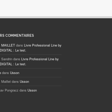
ERS COMMENTAIRES
k MAILLET
dans
Livre Professional Line by
IGITAL : Le test.
 Sandrin
dans
Livre Professional Line by
IGITAL : Le test.
e
dans
Usson
 Maillet
dans
Usson
lav Pongracz
dans
Usson