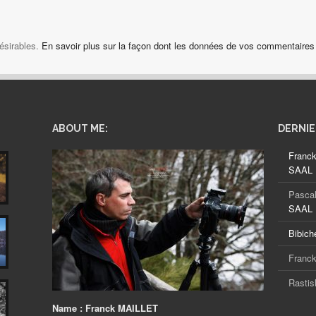
désirables.
En savoir plus sur la façon dont les données de vos commentaires 
ABOUT ME:
DERNI
Franc
SAAL D
Pascal
SAAL D
Bibich
Franck
Rastis
Name :
Franck MAILLET