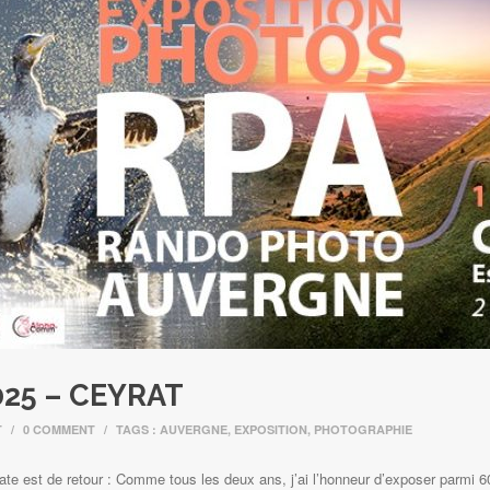
025 – CEYRAT
T
/
0 COMMENT
/
TAGS :
AUVERGNE
,
EXPOSITION
,
PHOTOGRAPHIE
ate est de retour : Comme tous les deux ans, j’ai l’honneur d’exposer parmi 6