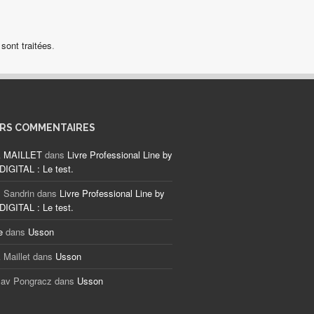
sont traitées
.
ERS COMMENTAIRES
k MAILLET
dans
Livre Professional Line by
IGITAL : Le test.
 Sandrin
dans
Livre Professional Line by
IGITAL : Le test.
e
dans
Usson
 Maillet
dans
Usson
lav Pongracz
dans
Usson