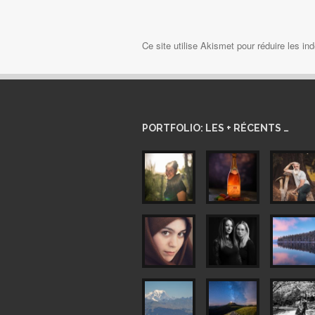
Ce site utilise Akismet pour réduire les in
PORTFOLIO: LES + RÉCENTS …