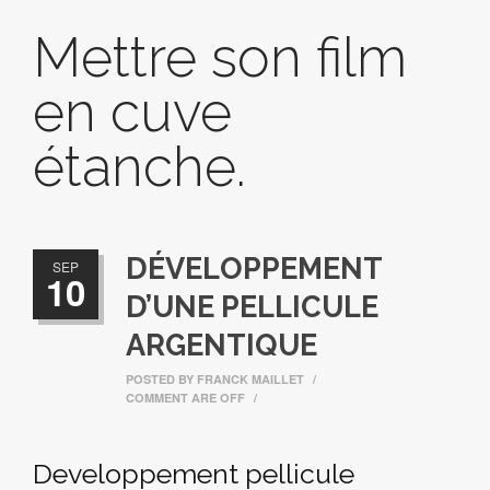
Mettre son film
en cuve
étanche.
DÉVELOPPEMENT
SEP
10
D’UNE PELLICULE
ARGENTIQUE
POSTED BY
FRANCK MAILLET
/
COMMENT ARE OFF
/
Developpement pellicule